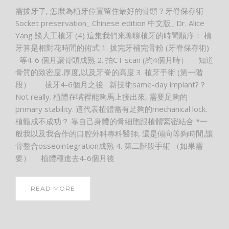
需拔牙了, 怎麼為植牙位置留住最好的骨頭？牙脊保存術
Socket preservation_ Chinese edition 中文版_ Dr. Alice
Yang 談人工植牙 (4) 這集我們來聊聊植牙的時間順序： 植
牙算是相對花時間的術式 1. 拔完牙補完骨粉 (牙脊保存術)
等4-6 個月讓骨頭成熟 2. 拍CT scan (約4個月時） 知道
骨質的致密度,厚度,以及牙脊的高度 3. 植牙手術 (第一階
段） 拔牙4-6個月之後 新技術same-day implant?？
Not really. 植體在嘴裡能夠馬上接出來, 需要足夠的
primary stability. 這代表植體需有足夠的mechanical lock.
植體成不成功？ 靠自己身體的骨細胞跟植體緊密結合 *一
般我以及我合作的口腔外科專科醫師, 還是傾向等夠時間,讓
骨整合osseointegration成熟 4. 第二階段手術 （如果需
要） 植體種進去4-6個月後
READ MORE