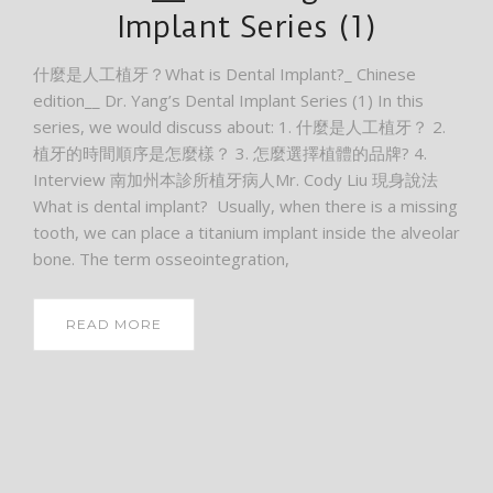
Implant Series (1)
什麼是人工植牙？What is Dental Implant?_ Chinese
edition__ Dr. Yang’s Dental Implant Series (1) In this
series, we would discuss about: 1. 什麼是人工植牙？ 2.
植牙的時間順序是怎麼樣？ 3. 怎麼選擇植體的品牌? 4.
Interview 南加州本診所植牙病人Mr. Cody Liu 現身說法
What is dental implant? Usually, when there is a missing
tooth, we can place a titanium implant inside the alveolar
bone. The term osseointegration,
READ MORE