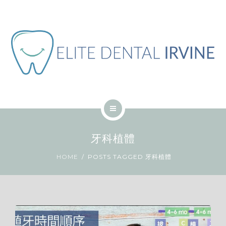
ABOUT
BLOG
CONTACT
JOB
ENGLISH
HOME
牙科植體
SERVICES
HOME
POSTS TAGGED 牙科植體
ABOUT
BLOG
CONTACT