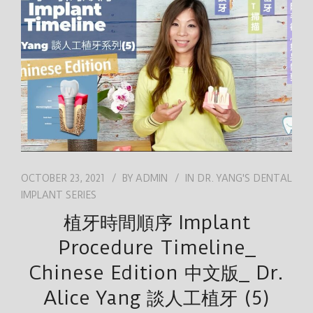
JOB
ENGLISH
OCTOBER 23, 2021
BY
ADMIN
IN
DR. YANG'S DENTAL
IMPLANT SERIES
植牙時間順序 Implant
Procedure Timeline_
Chinese Edition 中文版_ Dr.
Alice Yang 談人工植牙 (5)