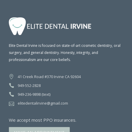
Elite Dental Irvine is focused on state-of-art cosmetic dentistry, oral
surgery, and general dentistry. Honesty, integrity, and
professionalism are our core beliefs.
41 Creek Road #370 Irvine CA 92604
949-552-2828
949-236-9898 (text)
elitedentalirvine@gmail.com
We accept most PPO insurances.