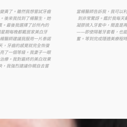
變黃了。雖然我想嘗試牙齒
當楊醫師告訴我，我可以
。後來我找到了楊醫生，她
到非常驚訝。鑑於我每天戴
異。最後我選擇了診所內的
凝膠擠入牙套中，簡直是
個星期每晚都戴居家美白牙
——即使隔著牙套看，也
楊醫師建議我服用一片泰諾
奮。等到完成隱適美療程
二天，牙齒的感覺就完全恢復
亮了一個等級。我妻子一眼
治療。我對最終的美白效果
決，我強烈建議你親自去嘗