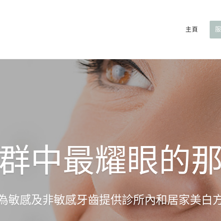
主頁
群中最耀眼的
為敏感及非敏感牙齒提供診所內和居家美白