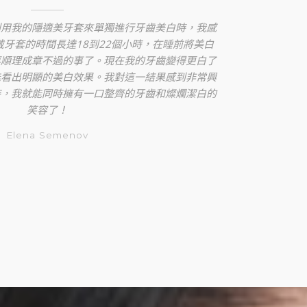
利用我的隱適美牙套來單獨進行牙齒美白時，我感
我的
牙套的時間長達18到22個小時，在睡前將美白
美白
再順理成章不過的事了。現在我的牙齒變得更白了
非常
能看出明顯的美白效果。我對這一結果感到非常興
「B
時，我就能同時擁有一口整齊的牙齒和燦爛潔白的
托。
笑容了！
（T
正常
Elena Semenov
就看
非常