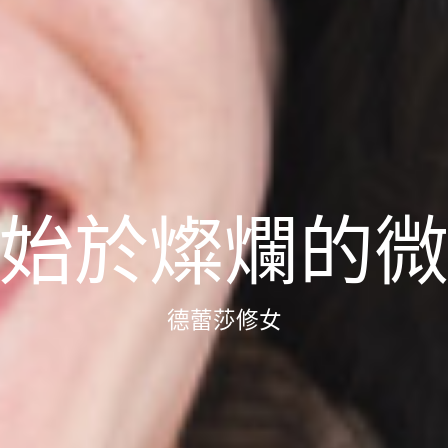
始於燦爛的
德蕾莎修女